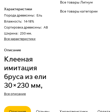
Все товары Лигнум
Характеристики
Все товары категории
Порода древесины
:
Ель
Влажность
:
14-18%
Сортировка древесины
:
АВ
Ширина
:
230 мм.
Все характеристики
Описание
Клееная
имитация
бруса из ели
30×230 мм,
сорт АВ
Все описание
Материал для аккуратной
облицовки стен с визуальным
Описание
Отзывы
Характеристики
Оплата