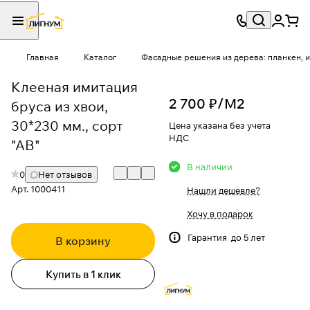
Главная
Каталог
Фасадные решения из дерева: планкен, и
Клееная имитация
2 700 ₽/
М2
бруса из хвои,
30*230 мм., сорт
Цена указана без учета
НДС
"АВ"
В наличии
0
Нет отзывов
Арт.
1000411
Нашли дешевле?
Хочу в подарок
Гарантия до 5 лет
В корзину
Купить в 1 клик