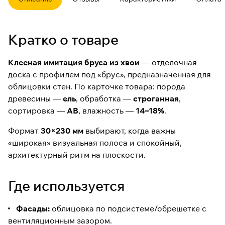
эффектом «бруса». Формат
30×230 мм подходит для ровных
плоскостей и выразительной
геометрии фасада или
Кратко о товаре
интерьера.
На странице указаны: порода —
Клееная имитация бруса из хвои
— отделочная
ель, строганная обработка,
доска с профилем под «брус», предназначенная для
влажность 14–18%, сортировка
АВ. Товар в наличии, цена —
облицовки стен. По карточке товара: порода
2 700 ₽/м² (без учета НДС).
древесины —
ель
, обработка —
строганная
,
сортировка —
Артикул:
1000411
АВ
, влажность —
14–18%
.
Размер:
30×230 мм
Формат
30×230 мм
выбирают, когда важны
Порода:
ель (хвойная
«широкая» визуальная полоса и спокойный,
древесина)
архитектурный ритм на плоскости.
Сорт:
АВ
Обработка:
строганная
Где используется
Фасады:
облицовка по подсистеме/обрешетке с
вентиляционным зазором.